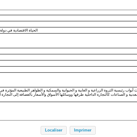
الحياة الاقتصادية في دولة بني مرين 668-869هـ/1269-1465
واب رئيسية الثروة الزراعية و الغابية و الحيوانية والسمكية و الظواهر الطبيعية المؤثرة في
دنية و الصناعات كالتجارة الداخلية طرقها ووسائلها الأسواق والأسعار بالغضافة إلى التجارة الخ