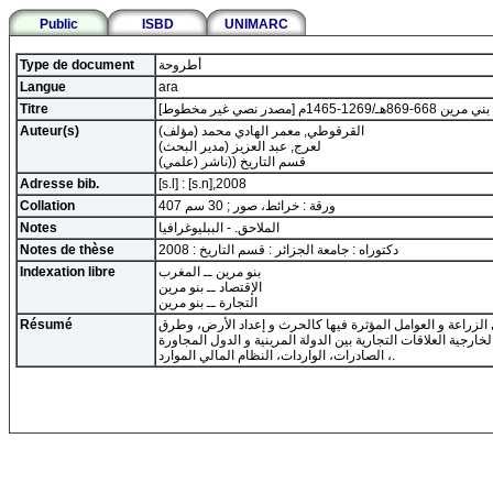
Public
ISBD
UNIMARC
أطروحة
Type de document
Langue
ara
م [مصدر نصي غير مخطوط]
Titre
القرقوطي, معمر الهادي محمد (مؤلف)
Auteur(s)
لعرج, عبد العزيز (مدير البحث)
قسم التاريخ ((ناشر (علمي)
Adresse bib.
[s.l] : [s.n],2008
407 ورقة : خرائط، صور ; 30 سم
Collation
الملاحق. - الببليوغرافيا
Notes
دكتوراه : جامعة الجزائر : قسم التاريخ : 2008
Notes de thèse
بنو مرين ــ المغرب
Indexation libre
الإقتصاد ــ بنو مرين
التجارة ــ بنو مرين
 الزراعة و العوامل المؤثرة فيها كالحرث و إعداد الأرض، وطرق
Résumé
ارجية العلاقات التجارية بين الدولة المرينية و الدول المجاورة
، الصادرات، الواردات، النظام المالي الموارد.