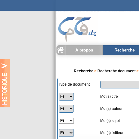
A propos
Recherche
Qu'est ce que CCDZ ?
Statistiques
Recherche docu
Recherche biblioth
Historique recherch
Recherche
>
Recherche document
>
Type de document
Mot(s) titre
Mot(s) auteur
Mot(s) sujet
Mot(s) éditeur