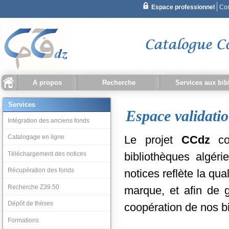
A propos
Recherche
Services aux bib
Recherche simple
Qu'est ce que CCDZ ?
Statistiques
Recherche document
Recherche bibliothèque
Historique recherche
Intégration des ancien
Catalogage en ligne
Téléchargement des no
Récupération des fond
Recherche Z39.50
Dépôt de thèses
Services
Espace validati
Recherche avancée
Intégration des anciens fonds
Catalogage en ligne
Le projet
CCdz
con
Téléchargement des notices
bibliothèques algéri
Récupération des fonds
notices reflète la qu
Recherche Z39.50
marque, et afin de ga
Dépôt de thèses
coopération de nos bi
Formations