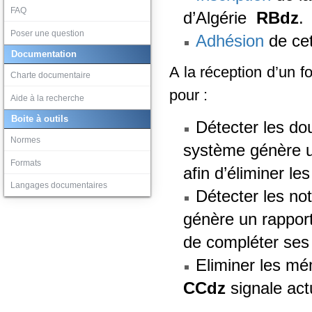
FAQ
d’Algérie
RBdz
.
Poser une question
Adhésion
de cet
Documentation
A la réception d’un f
Charte documentaire
pour :
Aide à la recherche
Boite à outils
Détecter les dou
Normes
système génère u
Formats
afin d’éliminer le
Langages documentaires
Détecter les not
génère un rapport
de compléter ses
Eliminer les mé
CCdz
signale act