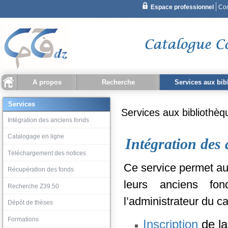
A propos
Recherche
Services aux bib
Recherche simple
Qu'est ce que CCDZ ?
Statistiques
Recherche document
Recherche bibliothèque
Historique recherche
Intégration des ancien
Catalogage en ligne
Téléchargement des no
Récupération des fond
Recherche Z39.50
Dépôt de thèses
Services
Services aux bibliothè
Recherche avancée
Intégration des anciens fonds
Catalogage en ligne
Intégration des
Téléchargement des notices
Ce service permet au
Récupération des fonds
leurs anciens fo
Recherche Z39.50
l’administrateur du ca
Dépôt de thèses
Formations
Inscription
de la