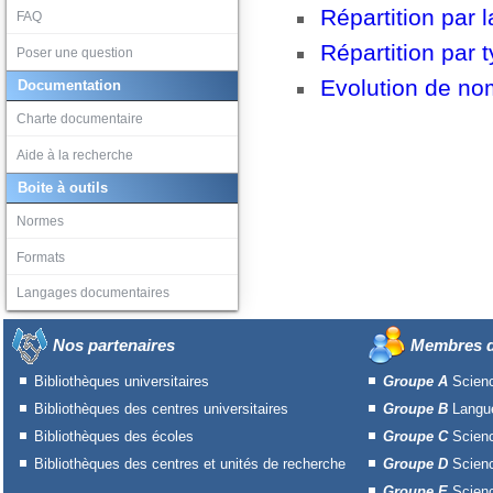
Répartition par 
FAQ
Répartition par 
Poser une question
Evolution de nom
Documentation
Charte documentaire
Aide à la recherche
Boite à outils
Normes
Formats
Langages documentaires
Nos partenaires
Membres d
Bibliothèques universitaires
Groupe A
Scien
Bibliothèques des centres universitaires
Groupe B
Langue
Bibliothèques des écoles
Groupe C
Scien
Bibliothèques des centres et unités de recherche
Groupe D
Scien
Groupe E
Scienc