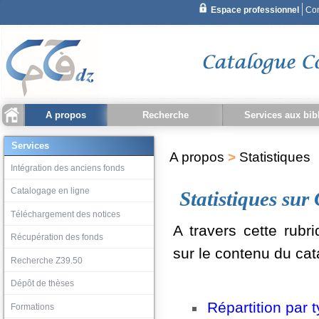
A propos
Recherche
Services aux bib
Recherche simple
Qu'est ce que CCDZ ?
Statistiques
Recherche document
Recherche bibliothèque
Historique recherche
Intégration des ancien
Catalogage en ligne
Téléchargement des no
Récupération des fond
Recherche Z39.50
Dépôt de thèses
Services
A propos
>
Statistiques
Recherche avancée
Intégration des anciens fonds
Catalogage en ligne
Statistiques su
Téléchargement des notices
A travers cette rubr
Récupération des fonds
sur le contenu du cat
Recherche Z39.50
Dépôt de thèses
Répartition par 
Formations