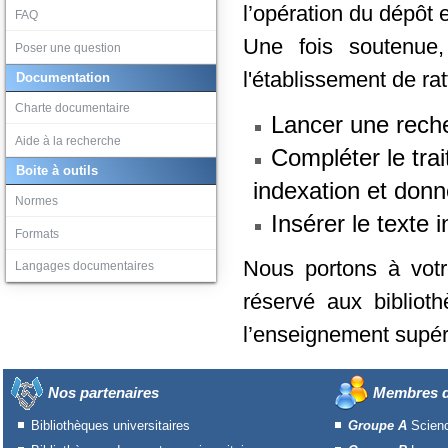
l’opération du dépôt 
FAQ
Une fois soutenue
Poser une question
l'établissement de ra
Documentation
Charte documentaire
Lancer une recher
Aide à la recherche
Compléter le trai
Boite à outils
indexation et donn
Normes
Insérer le texte i
Formats
Nous portons à votr
Langages documentaires
réservé aux bibliot
l’enseignement supéri
Nos partenaires
Membres d
Bibliothèques universitaires
Groupe A
Scien