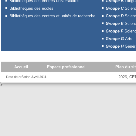
Bibliothèques des centres universitaires
Groupe B
Langue
Bibliothèques des écoles
Groupe C
Scien
Bibliothèques des centres et unités de recherche
Groupe D
Scien
Groupe E
Scienc
Groupe F
Scienc
Groupe G
Arts
Groupe H
Généra
Accueil
Espace profesionnel
Plan du sit
2026,
CE
Date de création
Avril 2011
<