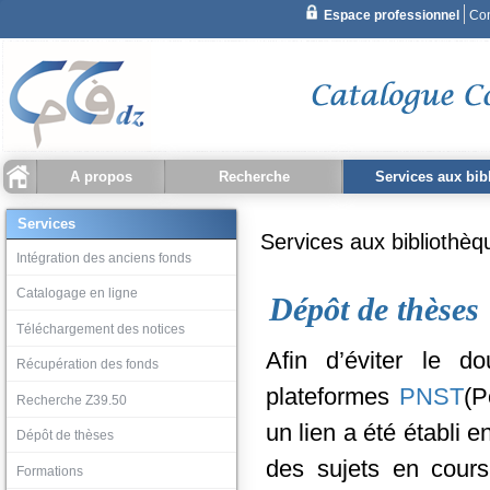
A propos
Recherche
Services aux bib
Recherche simple
Qu'est ce que CCDZ ?
Statistiques
Recherche document
Recherche bibliothèque
Historique recherche
Intégration des ancien
Catalogage en ligne
Téléchargement des no
Récupération des fond
Recherche Z39.50
Dépôt de thèses
Services
Services aux bibliothè
Recherche avancée
Intégration des anciens fonds
Catalogage en ligne
Dépôt de thèses
Téléchargement des notices
Afin d’éviter le 
Récupération des fonds
plateformes
PNST
(P
Recherche Z39.50
un lien a été établi 
Dépôt de thèses
des sujets en cours
Formations