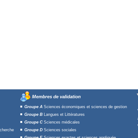
Membres de validation
Groupe A
Sciences économiques et sciences de gestion
Groupe B
Langues et Littératures
Groupe C
Sciences médicales
echerche
Groupe D
Sciences sociales
Groupe E
Sciences exactes et sciences appliquée