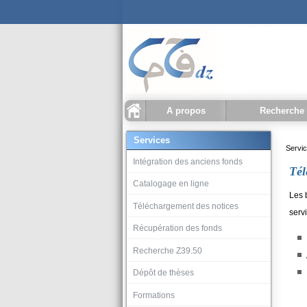
A propos
Recherche
Qu'est ce que CCDZ ?
Statistiques
Recherche docu
Recherche biblioth
Historique recherch
Services
Servic
Intégration des anciens fonds
Tél
Catalogage en ligne
Les 
Téléchargement des notices
serv
Récupération des fonds
Recherche Z39.50
Dépôt de thèses
Formations