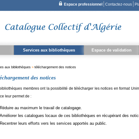
Services aux bibliothèques
Espace de validation
Recherche simple
ment
èque
e
Intégration des anciens fonds
Catalogage en ligne
Téléchargement des notices
Récupération des fonds
Recherche Z39.50
Dépôt de thèses
Membres de validation
Liste thématique
Boite à outils
es aux bibliothèques
>
téléchargement des notices
Recherche avancée
échargement des notices
bibliothèques membres ont la possibilité de télécharger les notices en format Uni
ice leur permet de :
Réduire au maximum le travail de catalogage.
Améliorer les catalogues locaux de ces bibliothèques en récupérant des notic
Recentrer leurs efforts vers les services apportés au public.