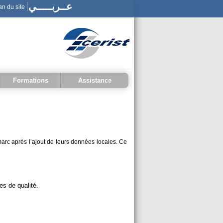
Formations
Assistance
FAQ
Posez une question
marc après l’ajout de leurs données locales. Ce
Normes
Formats
es de qualité.
Langages documentaires