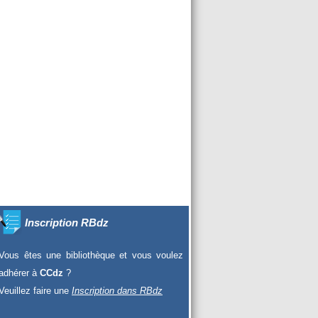
Inscription RBdz
Vous êtes une bibliothèque et vous voulez
adhérer à
CCdz
?
Veuillez faire une
Inscription dans RBdz