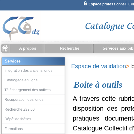
A propos
Recherche
Services aux bib
Recherche simple
Qu'est ce que CCDZ ?
Statistiques
Recherche document
Recherche bibliothèque
Historique recherche
Intégration des ancien
Catalogage en ligne
Téléchargement des no
Récupération des fond
Recherche Z39.50
Dépôt de thèses
Services
Espace de validation
>
b
Recherche avancée
Intégration des anciens fonds
Catalogage en ligne
Boite à outils
Téléchargement des notices
A travers cette rubr
Récupération des fonds
disposition des prof
Recherche Z39.50
pratiques documen
Dépôt de thèses
Catalogue Collectif d
Formations