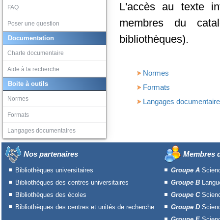
L'accès au texte in
FAQ
membres du catal
Poser une question
bibliothèques).
Documentation
Charte documentaire
Aide à la recherche
Normes
Boite à outils
Formats
Normes
Langages documentair
Formats
Langages documentaires
Nos partenaires
Membres d
Bibliothèques universitaires
Groupe A
Scien
Bibliothèques des centres universitaires
Groupe B
Langue
Bibliothèques des écoles
Groupe C
Scien
Bibliothèques des centres et unités de recherche
Groupe D
Scien
Groupe E
Scienc