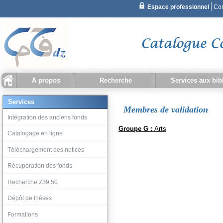
A propos
Recherche
Services aux bib
Recherche simple
Qu'est ce que CCDZ ?
Statistiques
Recherche document
Recherche bibliothèque
Historique recherche
Intégration des ancien
Catalogage en ligne
Téléchargement des no
Récupération des fond
Recherche Z39.50
Dépôt de thèses
Services
Membres de validation
Recherche avancée
Intégration des anciens fonds
Groupe G :
Arts
Catalogage en ligne
Téléchargement des notices
Récupération des fonds
Recherche Z39.50
Dépôt de thèses
Formations