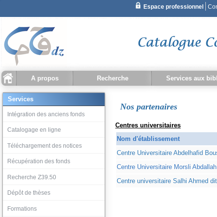
A propos
Recherche
Services aux bib
Recherche simple
Qu'est ce que CCDZ ?
Statistiques
Recherche document
Recherche bibliothèque
Historique recherche
Intégration des ancien
Catalogage en ligne
Téléchargement des no
Récupération des fond
Recherche Z39.50
Dépôt de thèses
Services
Nos partenaires
Recherche avancée
Intégration des anciens fonds
Centres universitaires
Catalogage en ligne
Nom d'établissement
Téléchargement des notices
Centre Universitaire Abdelhafid Bou
Récupération des fonds
Centre Universitaire Morsli Abdalla
Recherche Z39.50
Centre universitaire Salhi Ahmed di
Dépôt de thèses
Formations