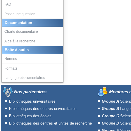
FAQ
Poser une question
Documentation
Charte documentaire
Aide à la recherche
Boite à outils
Normes
Formats
Langages documentaires
Nos partenaires
Membres d
Bibliothèques universitaires
Groupe A
Scien
Bibliothèques des centres universitaires
Groupe B
Langue
Bibliothèques des écoles
Groupe C
Scien
Bibliothèques des centres et unités de recherche
Groupe D
Scien
Groupe E
Scienc