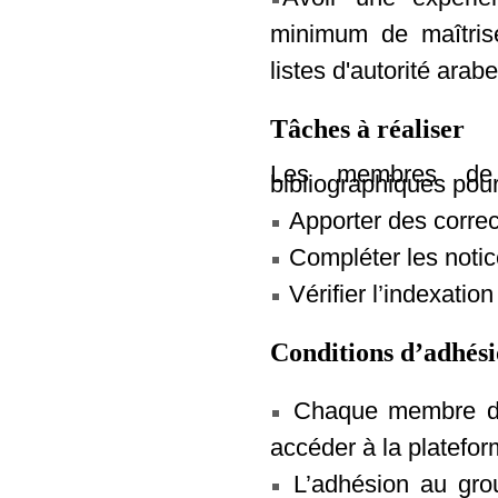
minimum de maîtris
listes d'autorité arabes
Tâches à réaliser
Les membres de va
bibliographiques pour
Apporter des correc
Compléter les notic
Vérifier l’indexation
Conditions d’adhési
Chaque membre de 
accéder à la platefor
L’adhésion au grou