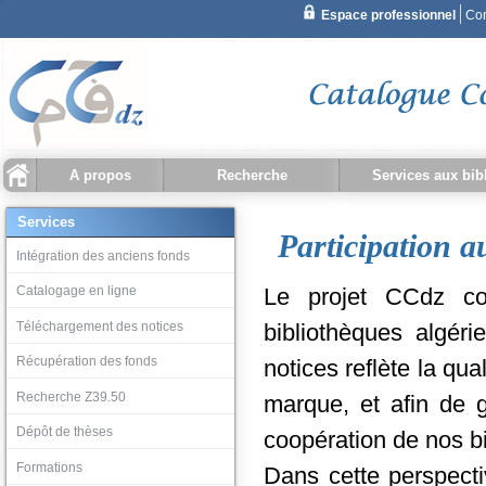
A propos
Recherche
Services aux bib
Recherche simple
Qu'est ce que CCDZ ?
Statistiques
Recherche document
Recherche bibliothèque
Historique recherche
Intégration des ancien
Catalogage en ligne
Téléchargement des no
Récupération des fond
Recherche Z39.50
Dépôt de thèses
Services
Participation a
Recherche avancée
Intégration des anciens fonds
Catalogage en ligne
Le projet CCdz c
Téléchargement des notices
bibliothèques algéri
Récupération des fonds
notices reflète la qu
Recherche Z39.50
marque, et afin de ga
Dépôt de thèses
coopération de nos bi
Formations
Dans cette perspecti