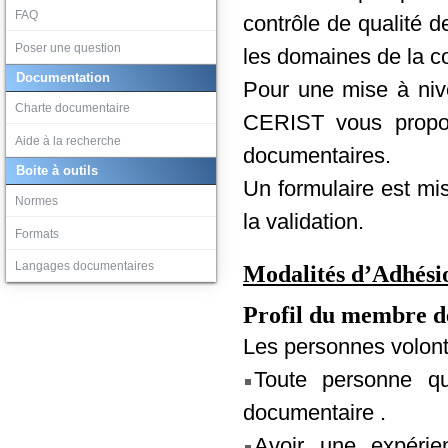
FAQ
contrôle de qualité d
Poser une question
les domaines de la c
Documentation
Pour une mise à nivea
Charte documentaire
CERIST vous prop
Aide à la recherche
documentaires.
Boite à outils
Un formulaire est mi
Normes
la validation.
Formats
Langages documentaires
Modalités d’Adhési
Profil du membre de
Les personnes volonta
Toute personne q
documentaire .
Avoir une expérie